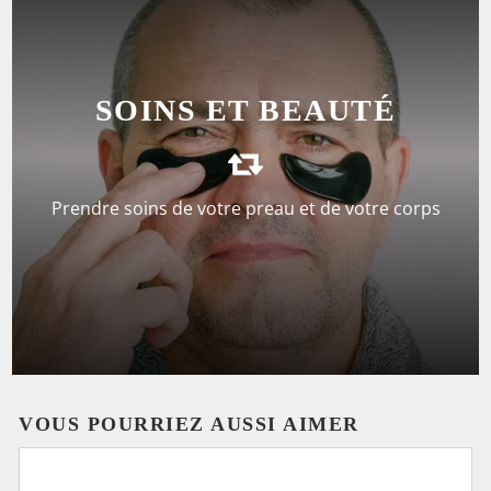
DÉCOUVREZ LES SOINS
SOINS ET BEAUTÉ
DE LA PEAU
Prendre soins de votre preau et de votre corps
VOIR LA SÉLECTION
VOUS POURRIEZ AUSSI AIMER