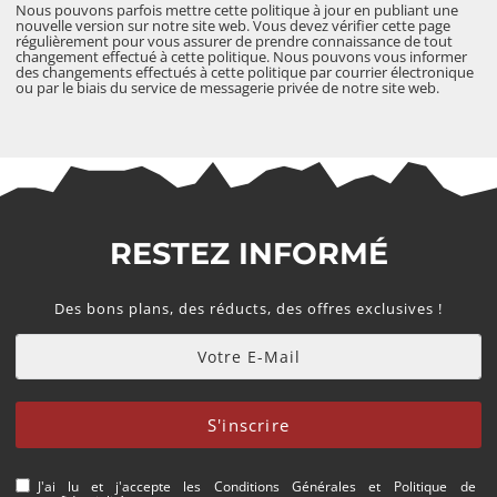
Nous pouvons parfois mettre cette politique à jour en publiant une
nouvelle version sur notre site web. Vous devez vérifier cette page
régulièrement pour vous assurer de prendre connaissance de tout
changement effectué à cette politique. Nous pouvons vous informer
des changements effectués à cette politique par
courrier électronique
ou par le biais du service de messagerie privée de notre site web.
RESTEZ INFORMÉ
Des bons plans, des réducts, des offres exclusives !
S'inscrire
J'ai lu et j'accepte les
Conditions Générales
et
Politique de