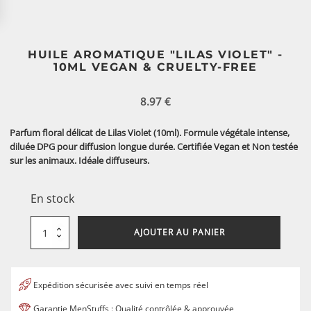
HUILE AROMATIQUE "LILAS VIOLET" -
10ML VEGAN & CRUELTY-FREE
8.97
€
Parfum floral délicat de Lilas Violet (10ml). Formule végétale intense,
diluée DPG pour diffusion longue durée. Certifiée Vegan et Non testée
sur les animaux. Idéale diffuseurs.
En stock
quantité
AJOUTER AU PANIER
de
Huile
Aromatique
"Lilas
Violet"
-
Expédition sécurisée avec suivi en temps réel
10ml
Vegan
&
Garantie MenStuffs : Qualité contrôlée & approuvée