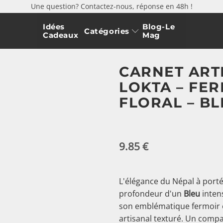
Une question? Contactez-nous, réponse en 48h !
Idées
Blog-Le
Catégories
Cadeaux
Mag
CARNET ART
LOKTA – FE
FLORAL – BL
9.85
€
L'élégance du Népal à port
profondeur d'un
Bleu
intens
son emblématique fermoir
artisanal texturé. Un compa