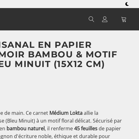
ISANAL EN PAPIER
RMOIR BAMBOU & MOTIF
EU MINUIT (15X12 CM)
ée de main. Ce carnet
Médium Lokta
allie la
e (Bleu Minuit) à un motif floral délicat. Sécurisé par
 en
bambou naturel
, il renferme
45 feuilles
de papier
gnon d'écriture noble, éthique et durable pour