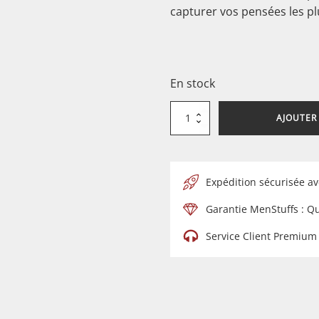
capturer vos pensées les pl
En stock
quantité
AJOUTER
de
Carnet
Artisanal
en
Papier
Lokta
–
Expédition sécurisée av
Fermoir
Bambou
&
Garantie MenStuffs : Q
Motif
Floral
–
Service Client Premium
Bleu
Minuit
(15x12
cm)