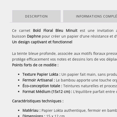
DESCRIPTION
INFORMATIONS COMPL
Ce carnet
Bold Floral Bleu Minuit
est une invitation 
buisson
Daphne
pour créer un papier d'une résistance et d
Un design captivant et fonctionnel
La teinte bleue profonde, associée aux motifs floraux press
protège efficacement vos notes et dessins lors de vos dépl
Points forts de ce modèle :
Texture Papier Lokta :
Un papier fait main, sans produ
Fermoir Artisanal :
Le bambou apporte une touche orga
Éco-conception totale :
Teintures naturelles et proces
Format Médium (15x12 cm) :
L'équilibre parfait entre c
Caractéristiques techniques :
Matériau :
Papier Lokta authentique, fermoir en bamb
Dimensions :
15 x 12 cm.