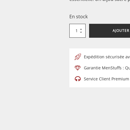
En stock
quantité
AJOUTER
de
Kit
Diffuseur
d'Huiles
Essentielles
pour
Voiture
Expédition sécurisée av
-
Design
Fleur
Garantie MenStuffs : Q
de
Vie
(30mm)
Service Client Premium
-
Acier
Inoxydable