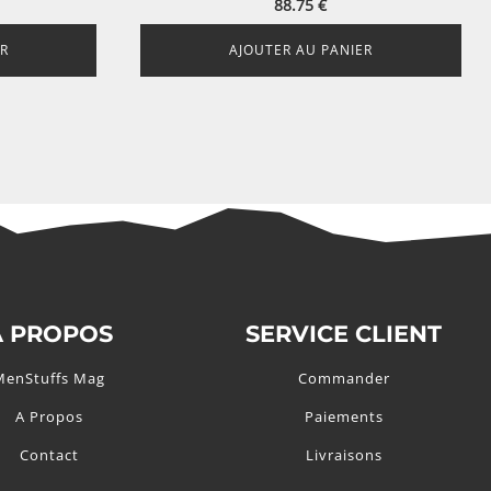
88.75
€
R
AJOUTER AU PANIER
A PROPOS
SERVICE CLIENT
MenStuffs Mag
Commander
A Propos
Paiements
Contact
Livraisons