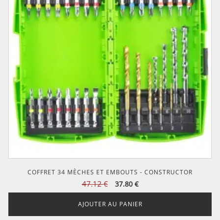
COFFRET 34 MÈCHES ET EMBOUTS - CONSTRUCTOR
Le
Le
47.12
€
37.80
€
prix
prix
initial
actuel
AJOUTER AU PANIER
était :
est :
47.12 €.
37.80 €.