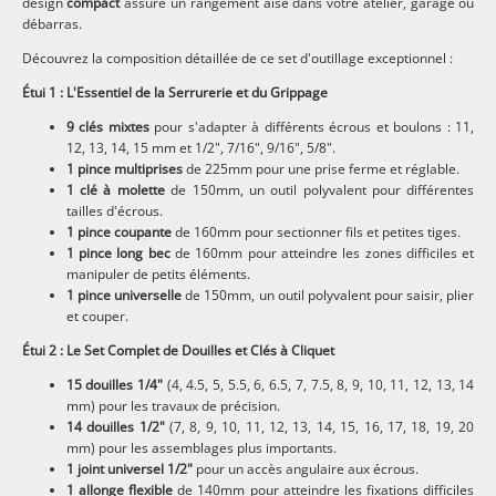
design
compact
assure un rangement aisé dans votre atelier, garage ou
débarras.
Découvrez la composition détaillée de ce set d'outillage exceptionnel :
Étui 1 : L'Essentiel de la Serrurerie et du Grippage
9 clés mixtes
pour s'adapter à différents écrous et boulons : 11,
12, 13, 14, 15 mm et 1/2", 7/16", 9/16", 5/8".
1 pince multiprises
de 225mm pour une prise ferme et réglable.
1 clé à molette
de 150mm, un outil polyvalent pour différentes
tailles d'écrous.
1 pince coupante
de 160mm pour sectionner fils et petites tiges.
1 pince long bec
de 160mm pour atteindre les zones difficiles et
manipuler de petits éléments.
1 pince universelle
de 150mm, un outil polyvalent pour saisir, plier
et couper.
Étui 2 : Le Set Complet de Douilles et Clés à Cliquet
15 douilles 1/4"
(4, 4.5, 5, 5.5, 6, 6.5, 7, 7.5, 8, 9, 10, 11, 12, 13, 14
mm) pour les travaux de précision.
14 douilles 1/2"
(7, 8, 9, 10, 11, 12, 13, 14, 15, 16, 17, 18, 19, 20
mm) pour les assemblages plus importants.
1 joint universel 1/2"
pour un accès angulaire aux écrous.
1 allonge flexible
de 140mm pour atteindre les fixations difficiles