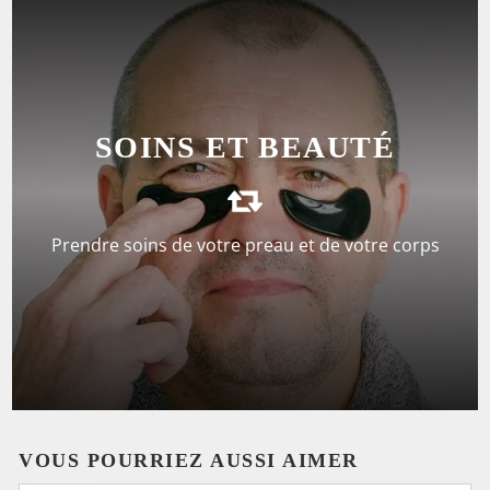
DÉCOUVREZ LES SOINS
SOINS ET BEAUTÉ
DE LA PEAU
Prendre soins de votre preau et de votre corps
VOIR LA SÉLECTION
VOUS POURRIEZ AUSSI AIMER