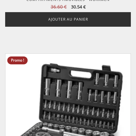
Le
Le
36.60
€
30.54
€
prix
prix
initial
actuel
AJOUTER AU PANIER
était :
est :
36.60 €.
30.54 €.
Promo !