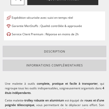
de
Trolley
multi
outils
820pcs
avec
Expédition sécurisée avec suivi en temps réel
poignée
téléscopique
-
Garantie MenStuffs : Qualité contrôlée & approuvée
Constructor
Service Client Premium : Réponse en moins de 2h
DESCRIPTION
INFORMATIONS COMPLÉMENTAIRES
Une malette à outils
complete, pratique et facile à transporter
, qui
regroupe tous les outils indispensables, soigneusement organisés dans
4
étuis indépendants
.
Cette malette-
trolley robuste en aluminium
est équipé de
roues et d'une
poignée télescopique
, vous permettant de le déplacer sans effort. Son