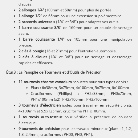
d'accès.
2 allonges 1/4"
(100mm et 50mm) pour plus de portée.
1 allonge 1/2"
de 65mm pour une extension supplémentaire.
2 raccords universels
(1/4" et 3/8") pour adapter vos outils.
1 barre coulissante 3/8"
de 160mm pour un couple de serrage
accru.
1 barre coulissante 1/4"
de 105mm pour une manipulation
précise.
2 clés à bougie
(16 et 21mm) pour l'entretien automobile.
2 clés à cliquet
(1/4" et 3/8") pour un serrage et desserrage
rapides et efficaces.
Étui 3 : La Panoplie de Tournevis et d'Outils de Précision
11 tournevis chrome vanadium
robustes pour tous types de vis :
Plats : 6x38mm, 3x75mm, 4x100mm, 5x75mm, 6x100mm
Cruciformes (Phillips) : PH2x38mm, PH0x75mm,
PH1x100mm (x2), PH2x100mm, PH3x100mm
3 tournevis d'électricien
isolés pour travailler en sécurité : plats
4x100mm et 5.5x125mm, cruciforme PH1x100mm.
1 tournevis auto-testeur
pour vérifier la présence de courant
électrique.
9 tournevis de précision
pour les travaux minutieux (plats : 1, 1.2,
1.8, 2.4mm ; cruciformes : PH00, PH0, PH1).