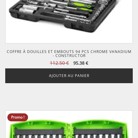
COFFRE À DOUILLES ET EMBOUTS 94 PCS CHROME VANADIUM
- CONSTRUCTOR
Le
Le
112.50
€
95.38
€
prix
prix
initial
actuel
AJOUTER AU PANIER
était :
est :
112.50 €.
95.38 €.
Promo !