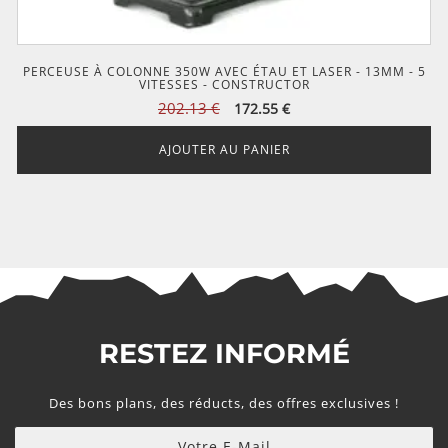
PERCEUSE À COLONNE 350W AVEC ÉTAU ET LASER - 13MM - 5
VITESSES - CONSTRUCTOR
Le
Le
202.13
€
172.55
€
prix
prix
initial
actuel
AJOUTER AU PANIER
était :
est :
202.13 €.
172.55 €.
RESTEZ INFORMÉ
Des bons plans, des réducts, des offres exclusives !