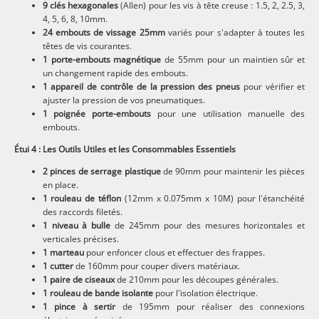
9 clés hexagonales
(Allen) pour les vis à tête creuse : 1.5, 2, 2.5, 3,
4, 5, 6, 8, 10mm.
24 embouts de vissage 25mm
variés pour s'adapter à toutes les
têtes de vis courantes.
1 porte-embouts magnétique
de 55mm pour un maintien sûr et
un changement rapide des embouts.
1 appareil de contrôle de la pression des pneus
pour vérifier et
ajuster la pression de vos pneumatiques.
1 poignée porte-embouts
pour une utilisation manuelle des
embouts.
Étui 4 : Les Outils Utiles et les Consommables Essentiels
2 pinces de serrage plastique
de 90mm pour maintenir les pièces
en place.
1 rouleau de téflon
(12mm x 0.075mm x 10M) pour l'étanchéité
des raccords filetés.
1 niveau à bulle
de 245mm pour des mesures horizontales et
verticales précises.
1 marteau
pour enfoncer clous et effectuer des frappes.
1 cutter
de 160mm pour couper divers matériaux.
1 paire de ciseaux
de 210mm pour les découpes générales.
1 rouleau de bande isolante
pour l'isolation électrique.
1 pince à sertir
de 195mm pour réaliser des connexions