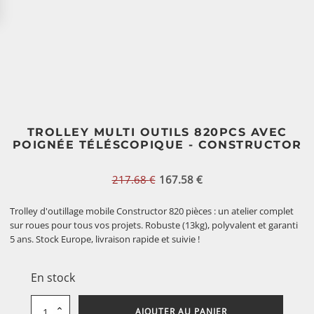
TROLLEY MULTI OUTILS 820PCS AVEC
POIGNÉE TÉLÉSCOPIQUE - CONSTRUCTOR
217.68
€
167.58
€
Le
Le
prix
prix
initial
actuel
Trolley d'outillage mobile Constructor 820 pièces : un atelier complet
était :
est :
sur roues pour tous vos projets. Robuste (13kg), polyvalent et garanti
217.68 €.
167.58 €.
5 ans. Stock Europe, livraison rapide et suivie !
En stock
quantité
AJOUTER AU PANIER